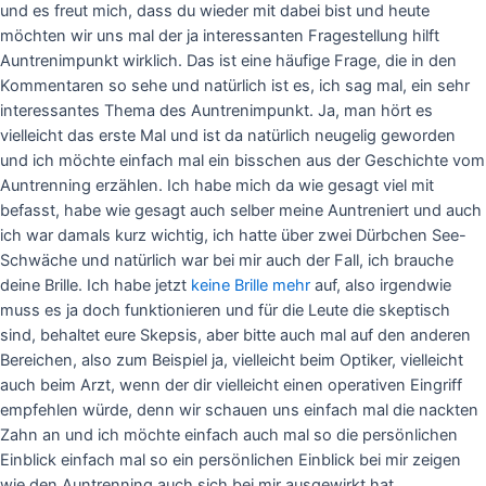
und es freut mich, dass du wieder mit dabei bist und heute
möchten wir uns mal der ja interessanten Fragestellung hilft
Auntrenimpunkt wirklich. Das ist eine häufige Frage, die in den
Kommentaren so sehe und natürlich ist es, ich sag mal, ein sehr
interessantes Thema des Auntrenimpunkt. Ja, man hört es
vielleicht das erste Mal und ist da natürlich neugelig geworden
und ich möchte einfach mal ein bisschen aus der Geschichte vom
Auntrenning erzählen. Ich habe mich da wie gesagt viel mit
befasst, habe wie gesagt auch selber meine Auntreniert und auch
ich war damals kurz wichtig, ich hatte über zwei Dürbchen See-
Schwäche und natürlich war bei mir auch der Fall, ich brauche
deine Brille. Ich habe jetzt
keine Brille mehr
auf, also irgendwie
muss es ja doch funktionieren und für die Leute die skeptisch
sind, behaltet eure Skepsis, aber bitte auch mal auf den anderen
Bereichen, also zum Beispiel ja, vielleicht beim Optiker, vielleicht
auch beim Arzt, wenn der dir vielleicht einen operativen Eingriff
empfehlen würde, denn wir schauen uns einfach mal die nackten
Zahn an und ich möchte einfach auch mal so die persönlichen
Einblick einfach mal so ein persönlichen Einblick bei mir zeigen
wie den Auntrenning auch sich bei mir ausgewirkt hat.