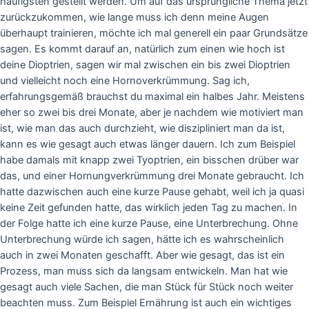
häufigsten gestellt werden. Um auf das ursprüngliche Thema jetzt
zurückzukommen, wie lange muss ich denn meine Augen
überhaupt trainieren, möchte ich mal generell ein paar Grundsätze
sagen. Es kommt darauf an, natürlich zum einen wie hoch ist
deine Dioptrien, sagen wir mal zwischen ein bis zwei Dioptrien
und vielleicht noch eine Hornoverkrümmung. Sag ich,
erfahrungsgemäß brauchst du maximal ein halbes Jahr. Meistens
eher so zwei bis drei Monate, aber je nachdem wie motiviert man
ist, wie man das auch durchzieht, wie diszipliniert man da ist,
kann es wie gesagt auch etwas länger dauern. Ich zum Beispiel
habe damals mit knapp zwei Tyoptrien, ein bisschen drüber war
das, und einer Hornungverkrümmung drei Monate gebraucht. Ich
hatte dazwischen auch eine kurze Pause gehabt, weil ich ja quasi
keine Zeit gefunden hatte, das wirklich jeden Tag zu machen. In
der Folge hatte ich eine kurze Pause, eine Unterbrechung. Ohne
Unterbrechung würde ich sagen, hätte ich es wahrscheinlich
auch in zwei Monaten geschafft. Aber wie gesagt, das ist ein
Prozess, man muss sich da langsam entwickeln. Man hat wie
gesagt auch viele Sachen, die man Stück für Stück noch weiter
beachten muss. Zum Beispiel Ernährung ist auch ein wichtiges