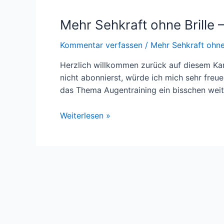
Mehr Sehkraft ohne Brille –
Kommentar verfassen
/
Mehr Sehkraft ohne 
Herzlich willkommen zurück auf diesem Kana
nicht abonnierst, würde ich mich sehr freu
das Thema Augentraining ein bisschen wei
Mehr
Weiterlesen »
Sehkraft
ohne
Brille
–
Ich
zeige
dir
wie