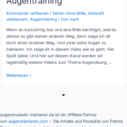
Augentraining
Kommentar verfassen
/
Sehen ohne Brille, Sehkraft
verbessern, Augentraining
/ Von
mark
Wenn du kurzsichtig bist und eine Brille benötigst, weil du
denkst es gibt keinen anderen Weg, dann zeige ich dir
doch einen anderen Weg. Und zwar seine Augen zu
trainieren. Ich zeige dir in diesem Video wie es geht. Viel
Spaß dabei. Und hier auf diesem Kanal werden wir
regelmäßig weitere Videos zum Thema Augenübung, …
Sehen
Weiterlesen »
ohne
Brille
–
Sehkraft
verbessern
durch
augenmuskeln-trainieren.de ist ein Affiliate Partner
Augentraining
von
augentrainieren.com
– Die Inhalte und Produkte von Patrick