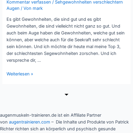
Kommentar verfassen
/
Sehgewohnheiten verschlechtern
Augen
/ Von
mark
Es gibt Gewohnheiten, die sind gut und es gibt
Gewohnheiten, die sind vielleicht nicht ganz so gut. Und
auch beim Auge haben die Gewohnheiten, welche gut sein
können, aber welche auch für die Seekraft sehr schlecht
sein können. Und ich möchte dir heute mal meine Top 3,
der schlechtesten Segewohnheiten zorschen. Und ich
verspreche dir, …
Diese
Weiterlesen »
Sehgewohnheiten
verschlechtern
deine
Augen
+
Ankündigung
augenmuskeln-trainieren.de ist ein Affiliate Partner
von
augentrainieren.com
– Die Inhalte und Produkte von Patrick
Richter richten sich an körperlich und psychisch gesunde