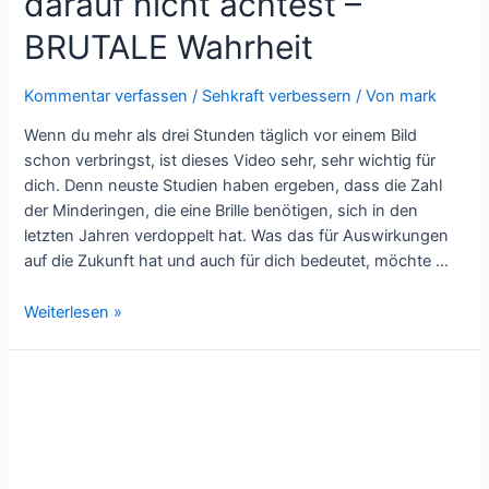
darauf nicht achtest –
BRUTALE Wahrheit
Kommentar verfassen
/
Sehkraft verbessern
/ Von
mark
Wenn du mehr als drei Stunden täglich vor einem Bild
schon verbringst, ist dieses Video sehr, sehr wichtig für
dich. Denn neuste Studien haben ergeben, dass die Zahl
der Minderingen, die eine Brille benötigen, sich in den
letzten Jahren verdoppelt hat. Was das für Auswirkungen
auf die Zukunft hat und auch für dich bedeutet, möchte …
Das
Weiterlesen »
droht
dir
2023
wenn
du
darauf
nicht