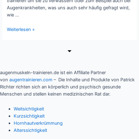
trainieren um sie zu verwässern oder zum Beispiel auch bei
Augenkrankheiten, was uns auch sehr häufig gefragt wird,
wie …
So
Weiterlesen »
verbesserst
du
deine
Sehkraft
augenmuskeln-trainieren.de ist ein Affiliate Partner
von
augentrainieren.com
– Die Inhalte und Produkte von Patrick
Richter richten sich an körperlich und psychisch gesunde
Menschen und stellen keinen medizinischen Rat dar.
Weitsichtigkeit
Kurzsichtigkeit
Hornhautverkrümmung
Alterssichtigkeit