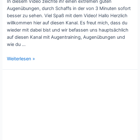
In diesem Video zeichte ihr einen extremen guten
Augenübungen, durch Schaffs in der von 3 Minuten sofort
besser zu sehen. Viel Spaß mit dem Video! Hallo Herzlich
willkommen hier auf diesen Kanal. Es freut mich, dass du
wieder mit dabei bist und wir befassen uns hauptsächlich
auf diesen Kanal mit Augentraining, Augenübungen und
wie du …
EINFACH
Weiterlesen »
&
EFFEKTIV
Sehkraft
SOFORT
verbessern