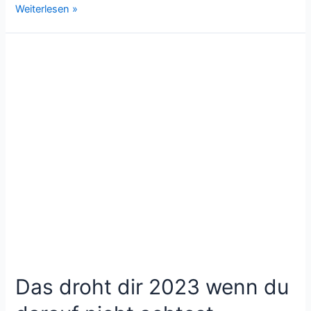
Sehkraft
Weiterlesen »
verbessern
das
ist
zu
beachten
beim
Augentraining!
Das droht dir 2023 wenn du